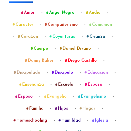
-
-
-
Amor
Ángel Negro
Audio
-
-
Carácter
Compañerismo
Comunión
-
-
-
-
Corazón
Coyunturas
Crianza
-
-
Cuerpo
Daniel Divano
-
-
Danny Baker
Diego Castillo
-
-
-
Discipulado
Discípulo
Educación
-
-
-
Enseñanza
Escuela
Esposa
-
-
-
Esposo
Evangelio
Evangelismo
-
-
-
Familia
Hijos
Hogar
-
-
-
Homeschooling
Humildad
Iglesia