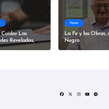
e
Home
 Cuidar Las
La Fe y las Obras,
des Reveladas,
Negro
do Muzzi