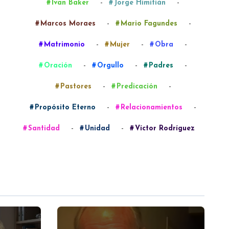
-
-
Ivan Baker
Jorge Himitián
-
-
Marcos Moraes
Mario Fagundes
-
-
-
Matrimonio
Mujer
Obra
-
-
-
Oración
Orgullo
Padres
-
-
Pastores
Predicación
-
-
Propósito Eterno
Relacionamientos
-
-
Santidad
Unidad
Víctor Rodríguez