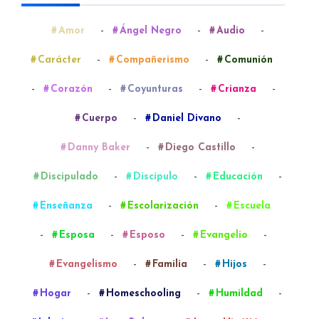
-
-
-
Amor
Ángel Negro
Audio
-
-
Carácter
Compañerismo
Comunión
-
-
-
-
Corazón
Coyunturas
Crianza
-
-
Cuerpo
Daniel Divano
-
-
Danny Baker
Diego Castillo
-
-
-
Discipulado
Discípulo
Educación
-
-
Enseñanza
Escolarización
Escuela
-
-
-
-
Esposa
Esposo
Evangelio
-
-
-
Evangelismo
Familia
Hijos
-
-
-
Hogar
Homeschooling
Humildad