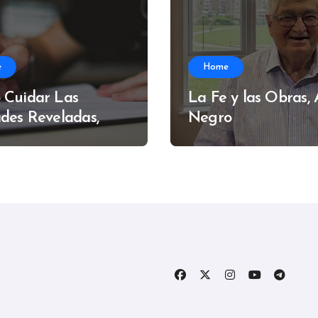
e
Home
 Cuidar Las
La Fe y las Obras,
des Reveladas,
Negro
do Muzzi