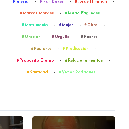
-
-
-
Iglesia
Ivan Baker
Jorge Himitián
-
-
Marcos Moraes
Mario Fagundes
-
-
-
Matrimonio
Mujer
Obra
-
-
-
Oración
Orgullo
Padres
-
-
Pastores
Predicación
-
-
Propósito Eterno
Relacionamientos
-
Santidad
Víctor Rodríguez