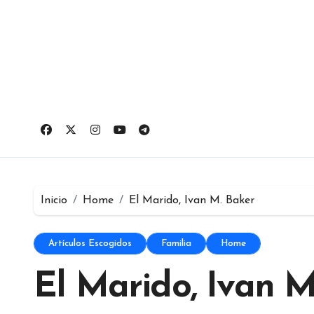
Ir
al
contenido
Inicio
Home
El Marido, Ivan M. Baker
Artículos Escogidos
Familia
Home
El Marido, Ivan M