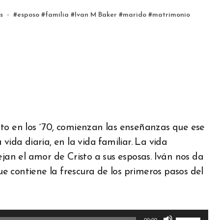
s
#
esposo
#
familia
#
Ivan M Baker
#
marido
#
matrimonio
to en los ´70, comienzan las enseñanzas que ese
vida diaria, en la vida familiar. La vida
ejan el amor de Cristo a sus esposas. Iván nos da
 contiene la frescura de los primeros pasos del
Utiliza