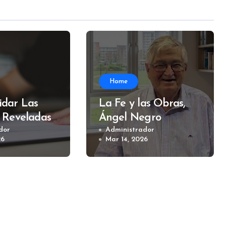
Home
dar Las
La Fe y las Obras,
 Reveladas,
Ángel Negro
Muzzi
dor
Administrador
26
Mar 14, 2026