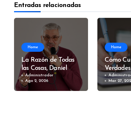
Entradas relacionadas
Home
Home
La Razón de Todas
Cómo Cui
las Cosas, Daniel
Verdades
Divano
Administrador
Alfredo 
Administra
Ago 2, 2026
Mar 27, 20