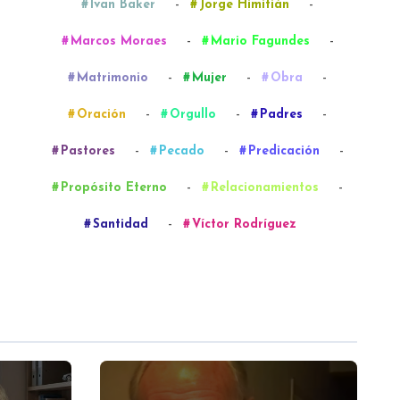
-
-
Ivan Baker
Jorge Himitián
-
-
Marcos Moraes
Mario Fagundes
-
-
-
Matrimonio
Mujer
Obra
-
-
-
Oración
Orgullo
Padres
-
-
-
Pastores
Pecado
Predicación
-
-
Propósito Eterno
Relacionamientos
-
Santidad
Víctor Rodríguez