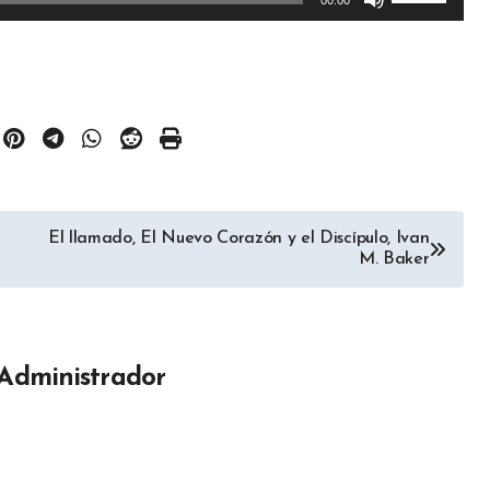
00:00
las
teclas
de
flecha
arriba/aba
para
aumentar
El llamado, El Nuevo Corazón y el Discípulo, Ivan
o
M. Baker
disminuir
el
volumen.
Administrador