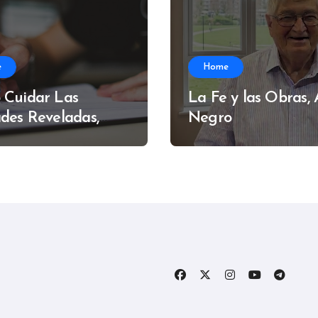
e
Home
 Cuidar Las
La Fe y las Obras,
des Reveladas,
Negro
do Muzzi