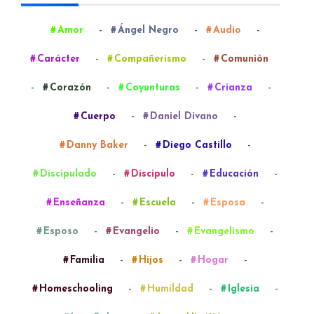
-
-
-
Amor
Ángel Negro
Audio
-
-
Carácter
Compañerismo
Comunión
-
-
-
-
Corazón
Coyunturas
Crianza
-
-
Cuerpo
Daniel Divano
-
-
Danny Baker
Diego Castillo
-
-
-
Discipulado
Discípulo
Educación
-
-
-
Enseñanza
Escuela
Esposa
-
-
-
Esposo
Evangelio
Evangelismo
-
-
-
Familia
Hijos
Hogar
-
-
-
Homeschooling
Humildad
Iglesia