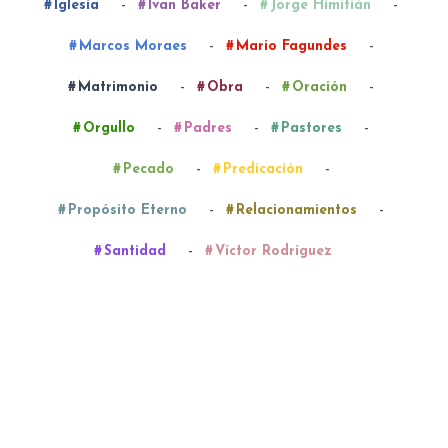
-
-
-
Iglesia
Ivan Baker
Jorge Himitián
-
-
Marcos Moraes
Mario Fagundes
-
-
-
Matrimonio
Obra
Oración
-
-
-
Orgullo
Padres
Pastores
-
-
Pecado
Predicación
-
-
Propósito Eterno
Relacionamientos
-
Santidad
Víctor Rodríguez