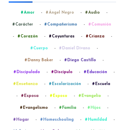
-
-
-
Amor
Ángel Negro
Audio
-
-
Carácter
Compañerismo
Comunión
-
-
-
-
Corazón
Coyunturas
Crianza
-
-
Cuerpo
Daniel Divano
-
-
Danny Baker
Diego Castillo
-
-
-
Discipulado
Discípulo
Educación
-
-
Enseñanza
Escolarización
Escuela
-
-
-
-
Esposa
Esposo
Evangelio
-
-
-
Evangelismo
Familia
Hijos
-
-
-
Hogar
Homeschooling
Humildad