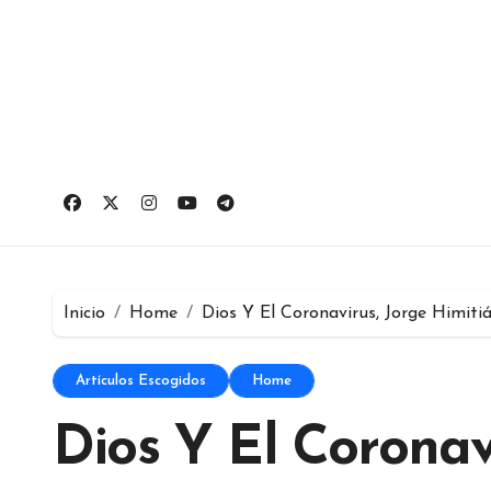
Ir
al
contenido
Inicio
Home
Dios Y El Coronavirus, Jorge Himiti
Artículos Escogidos
Home
Dios Y El Coronav