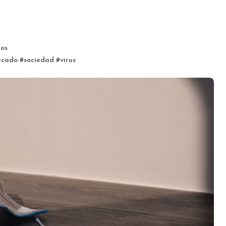
ios
ecado
#
sociedad
#
virus