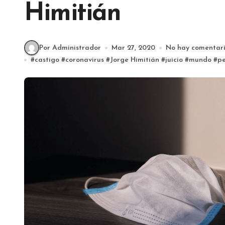
Himitián
Por Administrador
Mar 27, 2020
No hay comentar
#
castigo
#
coronavirus
#
Jorge Himitián
#
juicio
#
mundo
#
p