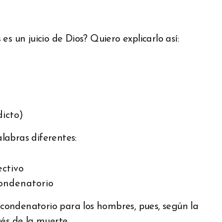
s un juicio de Dios? Quiero explicarlo así:
dicto)
labras diferentes:
ectivo
 condenatorio
o condenatorio para los hombres, pues, según la
és de la muerte.