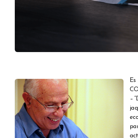
Es increíble que un virus tan pequeño como el
COV
–
“
jaq
eco
par
act