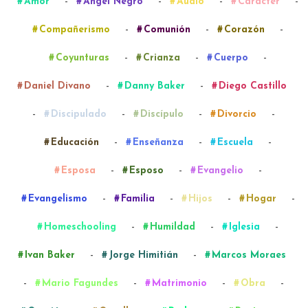
-
-
-
-
Amor
Ángel Negro
Audio
Carácter
-
-
-
Compañerismo
Comunión
Corazón
-
-
-
Coyunturas
Crianza
Cuerpo
-
-
Daniel Divano
Danny Baker
Diego Castillo
-
-
-
-
Discipulado
Discípulo
Divorcio
-
-
-
Educación
Enseñanza
Escuela
-
-
-
Esposa
Esposo
Evangelio
-
-
-
-
Evangelismo
Familia
Hijos
Hogar
-
-
-
Homeschooling
Humildad
Iglesia
-
-
Ivan Baker
Jorge Himitián
Marcos Moraes
-
-
-
-
Mario Fagundes
Matrimonio
Obra