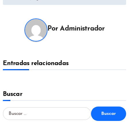
de
entradas
Por
Administrador
Entradas relacionadas
Buscar
B
u
s