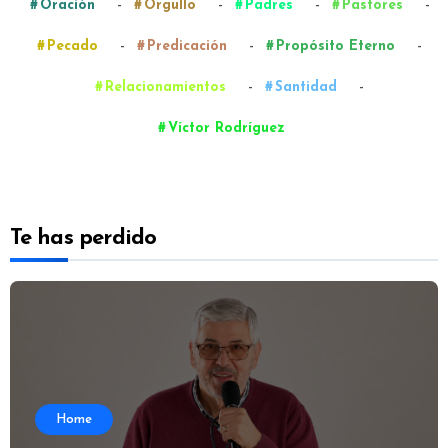
-
-
-
-
Oración
Orgullo
Padres
Pastores
-
-
-
Pecado
Predicación
Propósito Eterno
-
-
Relacionamientos
Santidad
Víctor Rodríguez
Te has perdido
Home