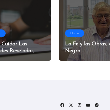
e
Home
 Cuidar Las
La Fe y las Obras,
des Reveladas,
Negro
do Muzzi