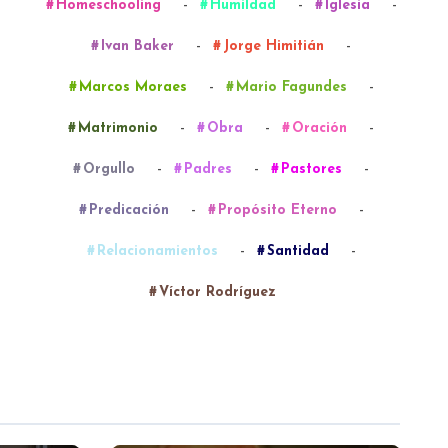
-
-
-
Homeschooling
Humildad
Iglesia
-
-
Ivan Baker
Jorge Himitián
-
-
Marcos Moraes
Mario Fagundes
-
-
-
Matrimonio
Obra
Oración
-
-
-
Orgullo
Padres
Pastores
-
-
Predicación
Propósito Eterno
-
-
Relacionamientos
Santidad
Víctor Rodríguez