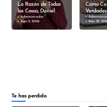
La Razón de Todas
Cómo Cui
las Cosas, Daniel
Verdades
Divano
Administrador
Alfredo 
Administra
Ago 2, 2026
Mar 27, 20
Te has perdido