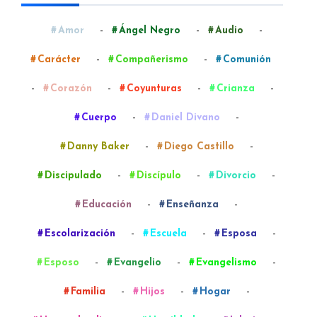
-
-
-
Amor
Ángel Negro
Audio
-
-
Carácter
Compañerismo
Comunión
-
-
-
-
Corazón
Coyunturas
Crianza
-
-
Cuerpo
Daniel Divano
-
-
Danny Baker
Diego Castillo
-
-
-
Discipulado
Discípulo
Divorcio
-
-
Educación
Enseñanza
-
-
-
Escolarización
Escuela
Esposa
-
-
-
Esposo
Evangelio
Evangelismo
-
-
-
Familia
Hijos
Hogar