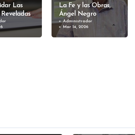
dar Las
La Fe y las Obras,
 Reveladas,
Ángel Negro
Muzzi
dor
Administrador
26
Mar 14, 2026