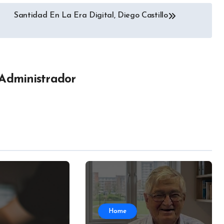
aumentar
Santidad En La Era Digital, Diego Castillo
o
disminuir
el
volumen.
Administrador
Home