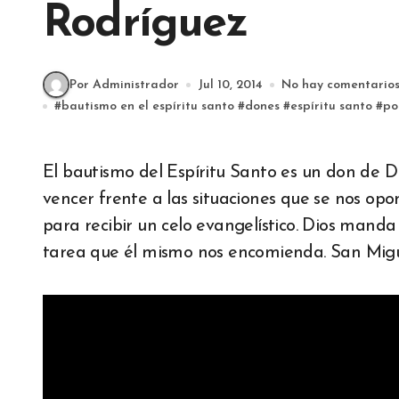
Rodríguez
Por Administrador
Jul 10, 2014
No hay comentario
#
bautismo en el espíritu santo
#
dones
#
espíritu santo
#
po
El bautismo del Espíritu Santo es un don de Dios para llevarnos más cerca de Dios, para
vencer frente a las situaciones que se nos opon
para recibir un celo evangelístico. Dios mand
tarea que él mismo nos encomienda. San Migue