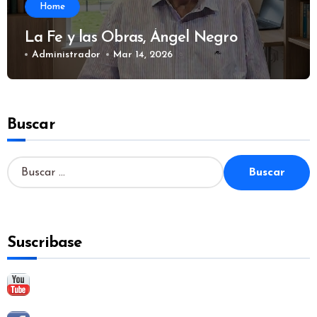
Home
La Fe y las Obras, Ángel Negro
Administrador
Mar 14, 2026
Buscar
B
u
s
c
a
Suscribase
r
: