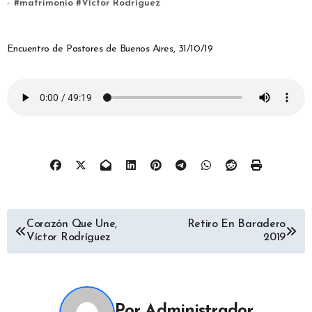
#
matrimonio
#
Víctor Rodríguez
Encuentro de Pastores de Buenos Aires, 31/10/19
Navegación
Corazón Que Une,
Retiro En Baradero
Víctor Rodríguez
2019
de
entradas
Por
Administrador