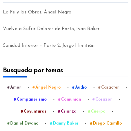
La Fe y las Obras, Ángel Negro
Vuelvo a Sufrir Dolores de Parto, Ivan Baker
Sanidad Interior – Parte 2, Jorge Himitián
Busqueda por temas
-
-
-
-
Amor
Ángel Negro
Audio
Carácter
-
-
-
Compañerismo
Comunión
Corazón
-
-
-
Coyunturas
Crianza
Cuerpo
-
-
Daniel Divano
Danny Baker
Diego Castillo