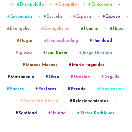
-
-
-
-
Discipulado
Discípulo
Educación
-
-
-
-
Enseñanza
Escuela
Esposa
Esposo
-
-
-
Evangelio
Evangelismo
Familia
Hijos
-
-
-
-
Hogar
Homeschooling
Humildad
-
-
-
Iglesia
Ivan Baker
Jorge Himitián
-
-
Marcos Moraes
Mario Fagundes
-
-
-
-
Matrimonio
Obra
Oración
Orgullo
-
-
-
Padres
Pastores
Pecado
Predicación
-
-
-
Propósito Eterno
Relacionamientos
-
-
Santidad
Unidad
Víctor Rodríguez