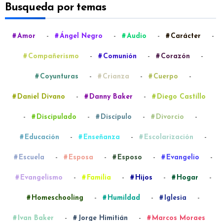
Busqueda por temas
-
-
-
-
Amor
Ángel Negro
Audio
Carácter
-
-
-
Compañerismo
Comunión
Corazón
-
-
-
Coyunturas
Crianza
Cuerpo
-
-
Daniel Divano
Danny Baker
Diego Castillo
-
-
-
-
Discipulado
Discípulo
Divorcio
-
-
-
Educación
Enseñanza
Escolarización
-
-
-
-
Escuela
Esposa
Esposo
Evangelio
-
-
-
-
Evangelismo
Familia
Hijos
Hogar
-
-
-
Homeschooling
Humildad
Iglesia
-
-
Ivan Baker
Jorge Himitián
Marcos Moraes