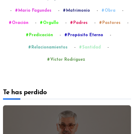
-
-
-
-
Mario Fagundes
Matrimonio
Obra
-
-
-
-
Oración
Orgullo
Padres
Pastores
-
-
Predicación
Propósito Eterno
-
-
Relacionamientos
Santidad
Víctor Rodríguez
Te has perdido