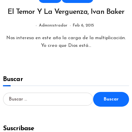
El Temor Y La Verguenza, Ivan Baker
Administrador
Feb 6, 2015
Nos interesa en este año la carga de la multiplicación.
Yo creo que Dios está...
Buscar
B
u
s
c
a
Suscribase
r