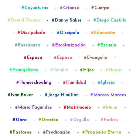
-
-
-
Coyunturas
Crianza
Cuerpo
-
-
Daniel Divano
Danny Baker
Diego Castillo
-
-
-
-
Discipulado
Discípulo
Educación
-
-
-
Enseñanza
Escolarización
Escuela
-
-
-
Esposa
Esposo
Evangelio
-
-
-
-
Evangelismo
Familia
Hijos
Hogar
-
-
-
Homeschooling
Humildad
Iglesia
-
-
Ivan Baker
Jorge Himitián
Marcos Moraes
-
-
-
-
Mario Fagundes
Matrimonio
Mujer
-
-
-
-
Obra
Oración
Orgullo
Padres
-
-
-
Pastores
Predicación
Propósito Eterno