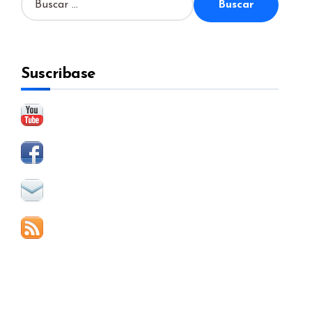
u
s
c
a
Suscribase
r
: