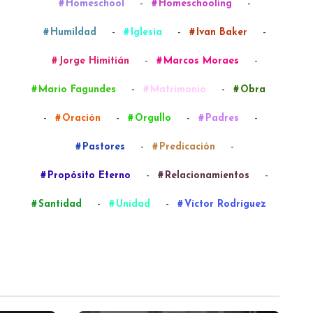
-
-
Homeschool
Homeschooling
-
-
-
Humildad
Iglesia
Ivan Baker
-
-
Jorge Himitián
Marcos Moraes
-
-
Mario Fagundes
Matrimonio
Obra
-
-
-
-
Oración
Orgullo
Padres
-
-
Pastores
Predicación
-
-
Propósito Eterno
Relacionamientos
-
-
Santidad
Unidad
Víctor Rodríguez