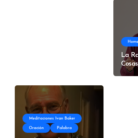
Hom
La Ra
Cosas
Meditaciones Ivan Baker
Oración
Palabra