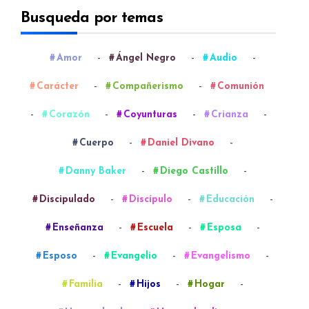
Busqueda por temas
-
-
-
Amor
Ángel Negro
Audio
-
-
Carácter
Compañerismo
Comunión
-
-
-
-
Corazón
Coyunturas
Crianza
-
-
Cuerpo
Daniel Divano
-
-
Danny Baker
Diego Castillo
-
-
-
Discipulado
Discípulo
Educación
-
-
-
Enseñanza
Escuela
Esposa
-
-
-
Esposo
Evangelio
Evangelismo
-
-
-
Familia
Hijos
Hogar