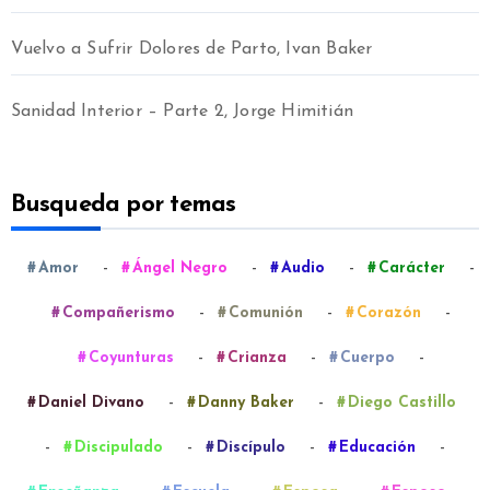
Vuelvo a Sufrir Dolores de Parto, Ivan Baker
Sanidad Interior – Parte 2, Jorge Himitián
Busqueda por temas
-
-
-
-
Amor
Ángel Negro
Audio
Carácter
-
-
-
Compañerismo
Comunión
Corazón
-
-
-
Coyunturas
Crianza
Cuerpo
-
-
Daniel Divano
Danny Baker
Diego Castillo
-
-
-
-
Discipulado
Discípulo
Educación