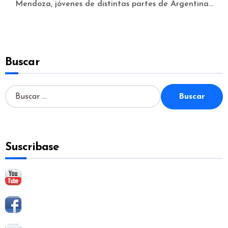
Mendoza, jóvenes de distintas partes de Argentina...
Buscar
B
u
s
c
a
Suscribase
r
: