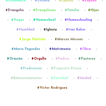
-
-
-
-
Enseñanza
Escuela
Esposa
Esposo
-
-
-
Evangelio
Evangelismo
Familia
Hijos
-
-
-
-
Hogar
Homeschool
Homeschooling
-
-
-
Humildad
Iglesia
Ivan Baker
-
-
Jorge Himitián
Marcos Moraes
-
-
-
Mario Fagundes
Matrimonio
Obra
-
-
-
-
Oración
Orgullo
Padres
Pastores
-
-
Predicación
Propósito Eterno
-
-
-
Relacionamientos
Santidad
Unidad
Víctor Rodríguez