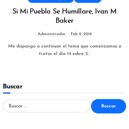
Si Mi Pueblo Se Humillare, Ivan M
Baker
Administrador
Feb 9, 2016
Me dispongo a continuar el tema que comenzamos a
tratar el día 14 sobre 2...
Buscar
B
u
s
c
a