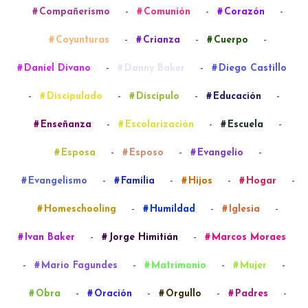
-
-
-
Compañerismo
Comunión
Corazón
-
-
-
Coyunturas
Crianza
Cuerpo
-
-
Daniel Divano
Danny Baker
Diego Castillo
-
-
-
-
Discipulado
Discípulo
Educación
-
-
-
Enseñanza
Escolarización
Escuela
-
-
-
Esposa
Esposo
Evangelio
-
-
-
-
Evangelismo
Familia
Hijos
Hogar
-
-
-
Homeschooling
Humildad
Iglesia
-
-
Ivan Baker
Jorge Himitián
Marcos Moraes
-
-
-
-
Mario Fagundes
Matrimonio
Mujer
-
-
-
-
Obra
Oración
Orgullo
Padres