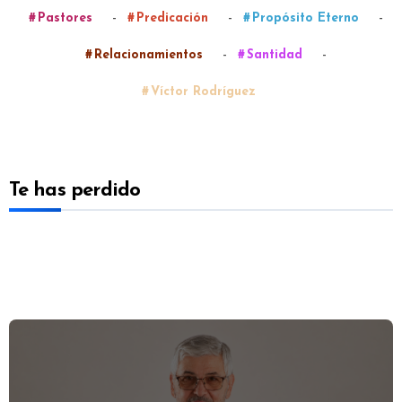
-
-
-
Pastores
Predicación
Propósito Eterno
-
-
Relacionamientos
Santidad
Víctor Rodríguez
Te has perdido