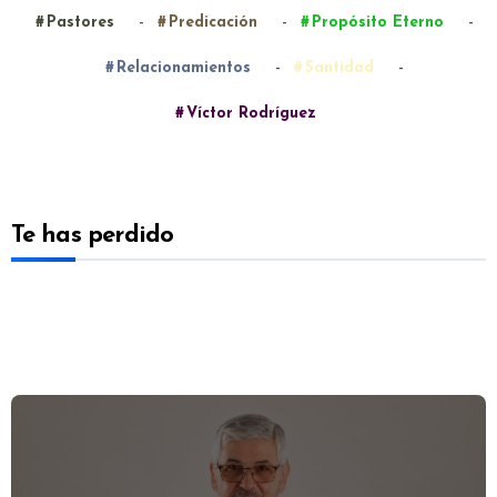
-
-
-
Pastores
Predicación
Propósito Eterno
-
-
Relacionamientos
Santidad
Víctor Rodríguez
Te has perdido