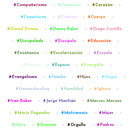
-
-
-
Compañerismo
Comunión
Corazón
-
-
-
Coyunturas
Crianza
Cuerpo
-
-
Daniel Divano
Danny Baker
Diego Castillo
-
-
-
-
Discipulado
Discípulo
Educación
-
-
-
Enseñanza
Escolarización
Escuela
-
-
-
Esposa
Esposo
Evangelio
-
-
-
-
Evangelismo
Familia
Hijos
Hogar
-
-
-
Homeschooling
Humildad
Iglesia
-
-
Ivan Baker
Jorge Himitián
Marcos Moraes
-
-
-
-
Mario Fagundes
Matrimonio
Mujer
-
-
-
-
Obra
Oración
Orgullo
Padres