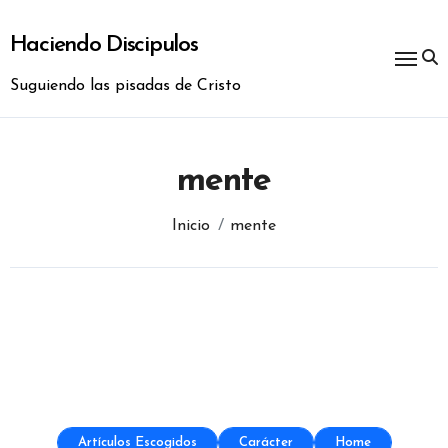
Ir
al
Haciendo Discipulos
contenido
Suguiendo las pisadas de Cristo
mente
Inicio
mente
Artículos Escogidos
Carácter
Home