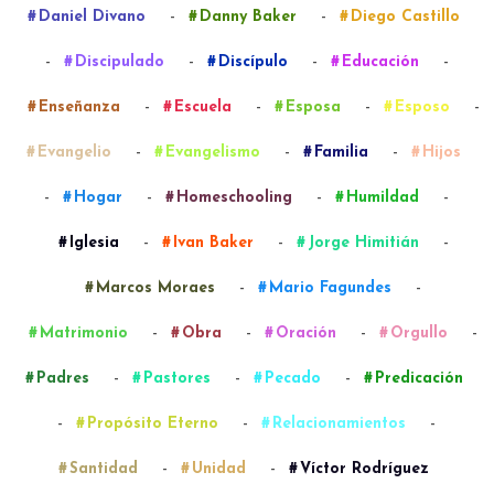
-
-
Daniel Divano
Danny Baker
Diego Castillo
-
-
-
-
Discipulado
Discípulo
Educación
-
-
-
-
Enseñanza
Escuela
Esposa
Esposo
-
-
-
Evangelio
Evangelismo
Familia
Hijos
-
-
-
-
Hogar
Homeschooling
Humildad
-
-
-
Iglesia
Ivan Baker
Jorge Himitián
-
-
Marcos Moraes
Mario Fagundes
-
-
-
-
Matrimonio
Obra
Oración
Orgullo
-
-
-
Padres
Pastores
Pecado
Predicación
-
-
-
Propósito Eterno
Relacionamientos
-
-
Santidad
Unidad
Víctor Rodríguez