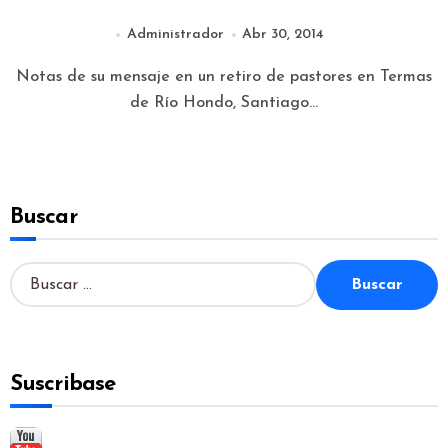
Administrador
Abr 30, 2014
Notas de su mensaje en un retiro de pastores en Termas
de Río Hondo, Santiago...
Buscar
B
u
s
c
a
Suscribase
r
: