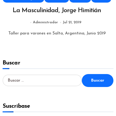
La Masculinidad, Jorge Himitián
Administrador
Jul 21, 2019
Taller para varones en Salta, Argentina, Junio 2019
Buscar
B
u
s
c
a
Suscribase
r
: