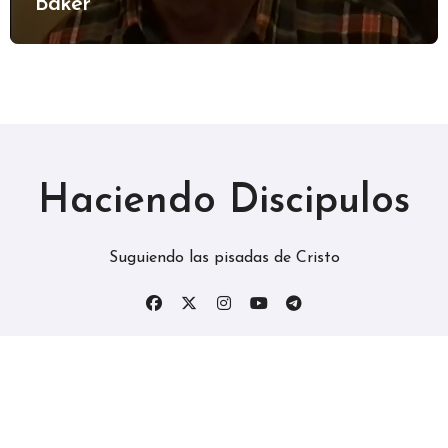
Baker
Haciendo Discipulos
Suguiendo las pisadas de Cristo
Copyright © Todos los derechos reservados
|
BlogData
por
Themeansar
.