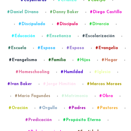
Coyunturas
Crianza
Cuerpo
-
-
Daniel Divano
Danny Baker
Diego Castillo
-
-
-
-
Discipulado
Discípulo
Divorcio
-
-
-
Educación
Enseñanza
Escolarización
-
-
-
-
Escuela
Esposa
Esposo
Evangelio
-
-
-
-
Evangelismo
Familia
Hijos
Hogar
-
-
-
Homeschooling
Humildad
Iglesia
-
-
Ivan Baker
Jorge Himitián
Marcos Moraes
-
-
-
-
Mario Fagundes
Matrimonio
Obra
-
-
-
-
Oración
Orgullo
Padres
Pastores
-
-
Predicación
Propósito Eterno