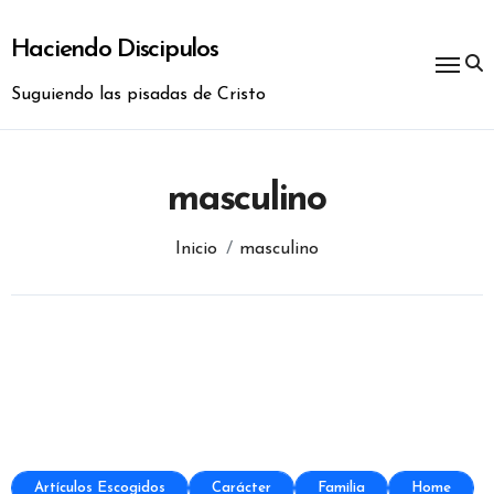
Ir
al
Haciendo Discipulos
contenido
Suguiendo las pisadas de Cristo
masculino
Inicio
masculino
Artículos Escogidos
Carácter
Familia
Home