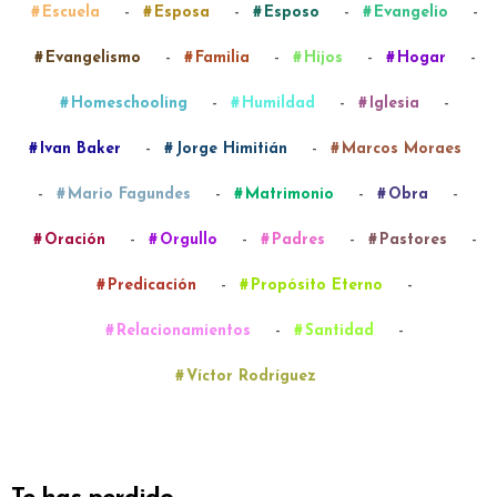
-
-
-
-
Escuela
Esposa
Esposo
Evangelio
-
-
-
-
Evangelismo
Familia
Hijos
Hogar
-
-
-
Homeschooling
Humildad
Iglesia
-
-
Ivan Baker
Jorge Himitián
Marcos Moraes
-
-
-
-
Mario Fagundes
Matrimonio
Obra
-
-
-
-
Oración
Orgullo
Padres
Pastores
-
-
Predicación
Propósito Eterno
-
-
Relacionamientos
Santidad
Víctor Rodríguez