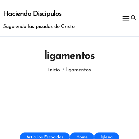
Ir
al
Haciendo Discipulos
contenido
Suguiendo las pisadas de Cristo
ligamentos
Inicio
ligamentos
Artículos Escogidos
Home
Iglesia