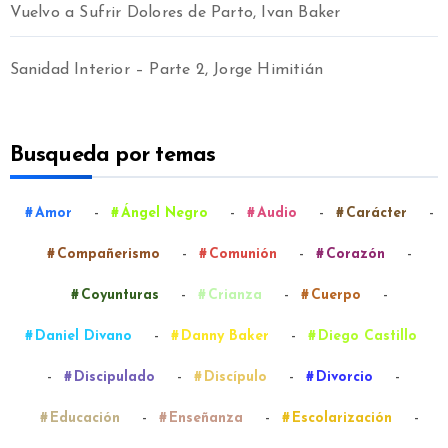
Vuelvo a Sufrir Dolores de Parto, Ivan Baker
Sanidad Interior – Parte 2, Jorge Himitián
Busqueda por temas
-
-
-
-
Amor
Ángel Negro
Audio
Carácter
-
-
-
Compañerismo
Comunión
Corazón
-
-
-
Coyunturas
Crianza
Cuerpo
-
-
Daniel Divano
Danny Baker
Diego Castillo
-
-
-
-
Discipulado
Discípulo
Divorcio
-
-
-
Educación
Enseñanza
Escolarización