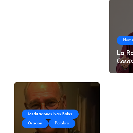
Hom
La Ra
Cosas
Meditaciones Ivan Baker
Oración
Palabra