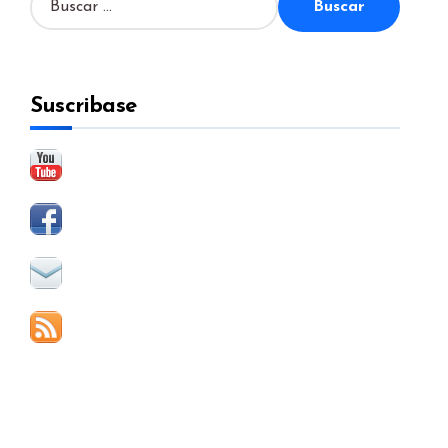
u
s
c
a
Suscribase
r
: