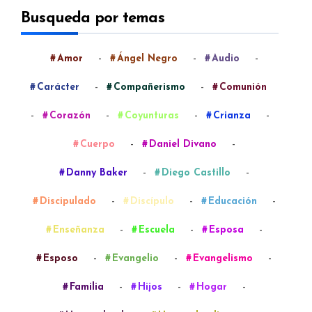
Busqueda por temas
-
-
-
Amor
Ángel Negro
Audio
-
-
Carácter
Compañerismo
Comunión
-
-
-
-
Corazón
Coyunturas
Crianza
-
-
Cuerpo
Daniel Divano
-
-
Danny Baker
Diego Castillo
-
-
-
Discipulado
Discípulo
Educación
-
-
-
Enseñanza
Escuela
Esposa
-
-
-
Esposo
Evangelio
Evangelismo
-
-
-
Familia
Hijos
Hogar