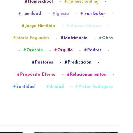
-
-
Homeschool
Homeschooling
-
-
-
Humildad
Iglesia
Ivan Baker
-
-
Jorge Himitián
Marcos Moraes
-
-
Mario Fagundes
Matrimonio
Obra
-
-
-
-
Oración
Orgullo
Padres
-
-
Pastores
Predicación
-
-
Propósito Eterno
Relacionamientos
-
-
Santidad
Unidad
Víctor Rodríguez