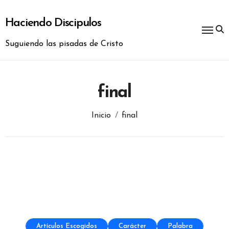
Ir
al
Haciendo Discipulos
contenido
Suguiendo las pisadas de Cristo
final
Inicio
final
Artículos Escogidos
Carácter
Palabra