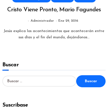
Cristo Viene Pronto, Mario Fagundes
Administrador
Ene 29, 2016
Jesús explica los acontecimientos que acontecerán entre
sus días y el fin del mundo, dejándonos...
Buscar
B
u
s
c
a
Suscribase
r