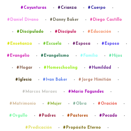
-
-
-
Coyunturas
Crianza
Cuerpo
-
-
Daniel Divano
Danny Baker
Diego Castillo
-
-
-
-
Discipulado
Discípulo
Educación
-
-
-
-
Enseñanza
Escuela
Esposa
Esposo
-
-
-
Evangelio
Evangelismo
Familia
Hijos
-
-
-
-
Hogar
Homeschooling
Humildad
-
-
-
Iglesia
Ivan Baker
Jorge Himitián
-
-
Marcos Moraes
Mario Fagundes
-
-
-
-
Matrimonio
Mujer
Obra
Oración
-
-
-
-
Orgullo
Padres
Pastores
Pecado
-
-
Predicación
Propósito Eterno