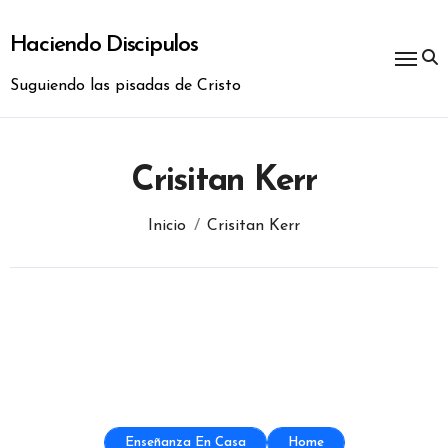
Ir
al
Haciendo Discipulos
contenido
Suguiendo las pisadas de Cristo
Crisitan Kerr
Inicio
Crisitan Kerr
Enseñanza En Casa
Home