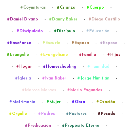
-
-
-
Coyunturas
Crianza
Cuerpo
-
-
Daniel Divano
Danny Baker
Diego Castillo
-
-
-
-
Discipulado
Discípulo
Educación
-
-
-
-
Enseñanza
Escuela
Esposa
Esposo
-
-
-
Evangelio
Evangelismo
Familia
Hijos
-
-
-
-
Hogar
Homeschooling
Humildad
-
-
-
Iglesia
Ivan Baker
Jorge Himitián
-
-
Marcos Moraes
Mario Fagundes
-
-
-
-
Matrimonio
Mujer
Obra
Oración
-
-
-
-
Orgullo
Padres
Pastores
Pecado
-
-
Predicación
Propósito Eterno