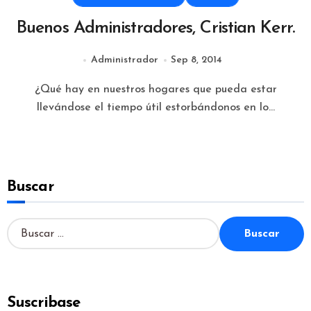
Buenos Administradores, Cristian Kerr.
Administrador
Sep 8, 2014
¿Qué hay en nuestros hogares que pueda estar
llevándose el tiempo útil estorbándonos en lo...
Buscar
B
u
s
c
a
Suscribase
r