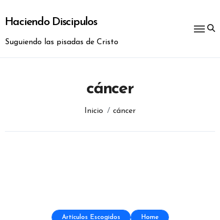
Ir
al
Haciendo Discipulos
contenido
Suguiendo las pisadas de Cristo
cáncer
Inicio
cáncer
Artículos Escogidos
Home