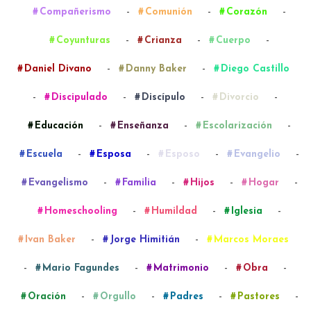
-
-
-
Compañerismo
Comunión
Corazón
-
-
-
Coyunturas
Crianza
Cuerpo
-
-
Daniel Divano
Danny Baker
Diego Castillo
-
-
-
-
Discipulado
Discípulo
Divorcio
-
-
-
Educación
Enseñanza
Escolarización
-
-
-
-
Escuela
Esposa
Esposo
Evangelio
-
-
-
-
Evangelismo
Familia
Hijos
Hogar
-
-
-
Homeschooling
Humildad
Iglesia
-
-
Ivan Baker
Jorge Himitián
Marcos Moraes
-
-
-
-
Mario Fagundes
Matrimonio
Obra
-
-
-
-
Oración
Orgullo
Padres
Pastores