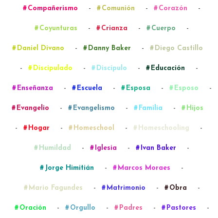
-
-
-
Compañerismo
Comunión
Corazón
-
-
-
Coyunturas
Crianza
Cuerpo
-
-
Daniel Divano
Danny Baker
Diego Castillo
-
-
-
-
Discipulado
Discípulo
Educación
-
-
-
-
Enseñanza
Escuela
Esposa
Esposo
-
-
-
Evangelio
Evangelismo
Familia
Hijos
-
-
-
-
Hogar
Homeschool
Homeschooling
-
-
-
Humildad
Iglesia
Ivan Baker
-
-
Jorge Himitián
Marcos Moraes
-
-
-
Mario Fagundes
Matrimonio
Obra
-
-
-
-
Oración
Orgullo
Padres
Pastores