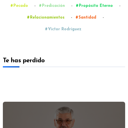
-
-
-
Pecado
Predicación
Propósito Eterno
-
-
Relacionamientos
Santidad
Víctor Rodríguez
Te has perdido