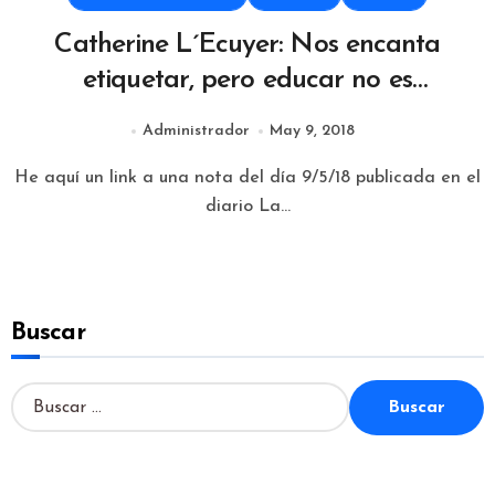
Catherine L´Ecuyer: Nos encanta
etiquetar, pero educar no es
matemático, Diario La Nación
Administrador
May 9, 2018
He aquí un link a una nota del día 9/5/18 publicada en el
diario La...
Buscar
B
u
s
c
a