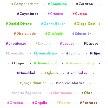
-
-
-
Compañerismo
Comunión
Corazón
-
-
-
Coyunturas
Crianza
Cuerpo
-
-
Daniel Divano
Danny Baker
Diego Castillo
-
-
-
-
Discipulado
Discípulo
Educación
-
-
-
-
Enseñanza
Escuela
Esposa
Esposo
-
-
-
Evangelio
Evangelismo
Familia
Hijos
-
-
-
-
Hogar
Homeschool
Homeschooling
-
-
-
Humildad
Iglesia
Ivan Baker
-
-
Jorge Himitián
Marcos Moraes
-
-
-
Mario Fagundes
Matrimonio
Obra
-
-
-
-
Oración
Orgullo
Padres
Pastores