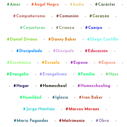
-
-
-
-
Amor
Ángel Negro
Audio
Carácter
-
-
-
Compañerismo
Comunión
Corazón
-
-
-
Coyunturas
Crianza
Cuerpo
-
-
Daniel Divano
Danny Baker
Diego Castillo
-
-
-
-
Discipulado
Discípulo
Educación
-
-
-
-
Enseñanza
Escuela
Esposa
Esposo
-
-
-
Evangelio
Evangelismo
Familia
Hijos
-
-
-
-
Hogar
Homeschool
Homeschooling
-
-
-
Humildad
Iglesia
Ivan Baker
-
-
Jorge Himitián
Marcos Moraes
-
-
-
Mario Fagundes
Matrimonio
Obra