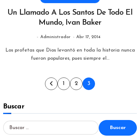
Un Llamado A Los Santos De Todo El
Mundo, Ivan Baker
Administrador
Abr 17, 2014
Los profetas que Dios levantó en toda la historia nunca
fueron populares, pues siempre el...
Paginación
1
2
3
de
Buscar
entradas
B
u
s