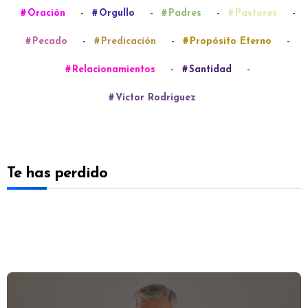
-
-
-
-
Oración
Orgullo
Padres
Pastores
-
-
-
Pecado
Predicación
Propósito Eterno
-
-
Relacionamientos
Santidad
Víctor Rodríguez
Te has perdido