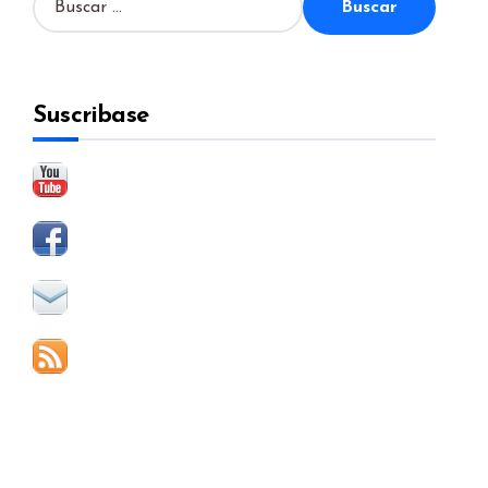
u
s
c
a
Suscribase
r
: