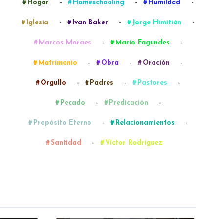
-
-
-
Hogar
Homeschooling
Humildad
-
-
-
Iglesia
Ivan Baker
Jorge Himitián
-
-
Marcos Moraes
Mario Fagundes
-
-
-
Matrimonio
Obra
Oración
-
-
-
Orgullo
Padres
Pastores
-
-
Pecado
Predicación
-
-
Propósito Eterno
Relacionamientos
-
Santidad
Víctor Rodríguez