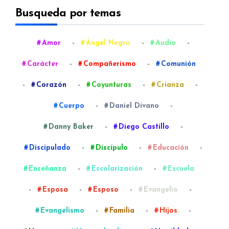
Busqueda por temas
-
-
-
Amor
Ángel Negro
Audio
-
-
Carácter
Compañerismo
Comunión
-
-
-
-
Corazón
Coyunturas
Crianza
-
-
Cuerpo
Daniel Divano
-
-
Danny Baker
Diego Castillo
-
-
-
Discipulado
Discípulo
Educación
-
-
Enseñanza
Escolarización
Escuela
-
-
-
-
Esposa
Esposo
Evangelio
-
-
-
Evangelismo
Familia
Hijos