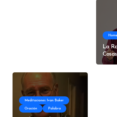
Hom
La Ra
Cosas
Meditaciones Ivan Baker
Oración
Palabra